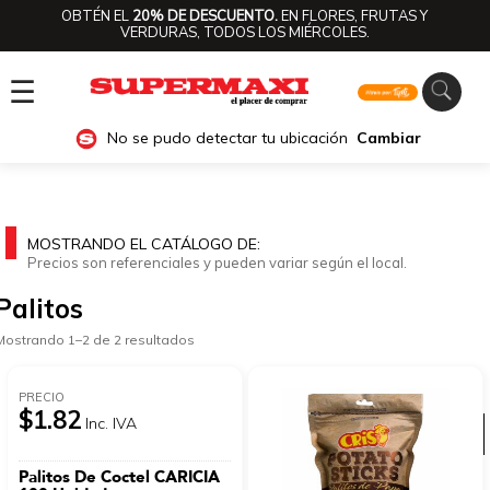
OBTÉN EL
20% DE DESCUENTO.
EN FLORES, FRUTAS Y
VERDURAS, TODOS LOS MIÉRCOLES.
☰
No se pudo detectar tu ubicación
Cambiar
MOSTRANDO EL CATÁLOGO DE:
Precios son referenciales y pueden variar según el local.
Palitos
Mostrando 1–2 de 2 resultados
PRECIO
$1.82
Inc. IVA
Ver categorías
Palitos De Coctel CARICIA