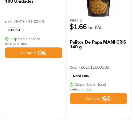
100 Unidades
PRECIO
7861073100973
Cod:
$1.66
Inc. IVA
CARICIA
Disponible en local
Palitos De Papa MANÍ CRIS
seleccionado
140 g
Comprar
7861011803188
Cod:
MANÍ CRIS
Disponible en local
seleccionado
Comprar