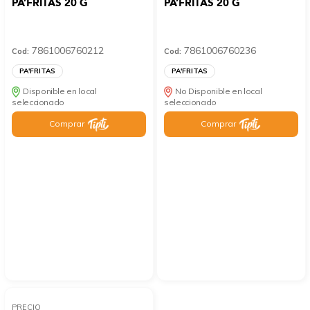
PA’FRITAS 20 G
PA’FRITAS 20 G
7861006760212
7861006760236
Cod:
Cod:
PA'FRITAS
PA'FRITAS
Disponible en local
No Disponible en local
seleccionado
seleccionado
Comprar
Comprar
PRECIO