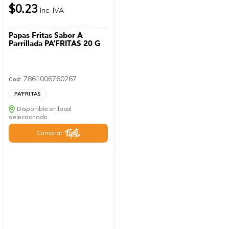
$0.23
Inc. IVA
Papas Fritas Sabor A
Parrillada PA’FRITAS 20 G
7861006760267
Cod:
PA'FRITAS
Disponible en local
seleccionado
Comprar