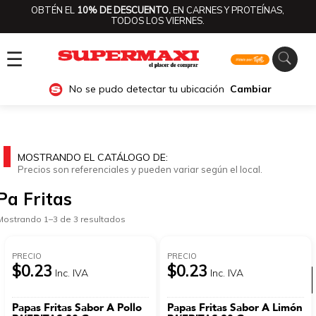
OBTÉN EL
10% DE DESCUENTO.
EN CARNES Y PROTEÍNAS,
TODOS LOS VIERNES.
☰
No se pudo detectar tu ubicación
Cambiar
MOSTRANDO EL CATÁLOGO DE:
Precios son referenciales y pueden variar según el local.
Pa Fritas
Mostrando 1–3 de 3 resultados
PRECIO
PRECIO
$0.23
$0.23
Inc. IVA
Inc. IVA
Ver categorías
Papas Fritas Sabor A Pollo
Papas Fritas Sabor A Limón