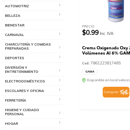
AUTOMOTRIZ
BELLEZA
BIENESTAR
PRECIO
$0.99
Inc. IVA
CARNAVAL
CHARCUTERÍA Y COMIDAS
Crema Oxigenada Oxy 
PREPARADAS
Volúmenes Al 6% GAM
DEPORTES
7861223817485
Cod:
DIVERSIÓN Y
ENTRETENIMIENTO
GAMA
Disponible en local selec
ELECTRODOMÉSTICOS
ESCOLARES Y OFICINA
Comprar
FERRETERÍA
HIGIENE Y CUIDADO
PERSONAL
HOGAR