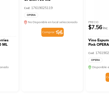
17619025119
Cod:
OPERA
No Disponible en local seleccionado
PRECIO
$7.56
Inc.
Comprar
rries
Vino Espum
0 ML
Pink OPERA
1761902
Cod:
OPERA
cionado
Disponible e
C