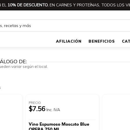
 EL
10% DE DESCUENTO.
EN CARNES Y PROTEÍNAS, TODOS LOS VI
AFILIACIÓN
BENEFICIOS
CA
ÁLOGO DE:
ueden variar según el local.
s
PRECIO
$7.56
Inc. IVA
Vino Espumoso Moscato Blue
OPERA 750 ML