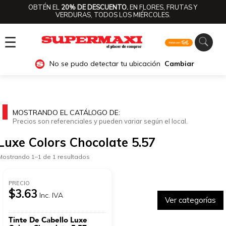
OBTÉN EL
20% DE DESCUENTO.
EN FLORES, FRUTAS Y
VERDURAS, TODOS LOS MIÉRCOLES.
☰
No se pudo detectar tu ubicación
Cambiar
MOSTRANDO EL CATÁLOGO DE:
Precios son referenciales y pueden variar según el local.
Luxe Colors Chocolate 5.57
Mostrando 1–1 de 1 resultados
PRECIO
$3.63
Inc. IVA
Ver categorías
Tinte De Cabello Luxe