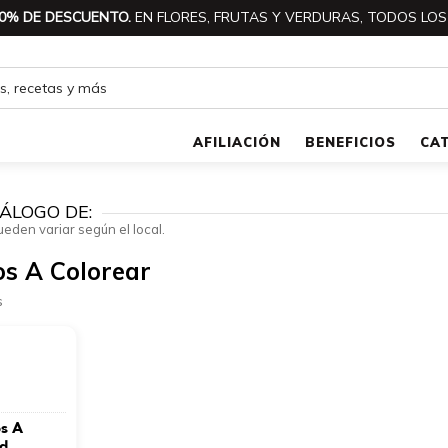
0% DE DESCUENTO.
EN FLORES, FRUTAS Y VERDURAS, TODOS LOS
AFILIACIÓN
BENEFICIOS
CA
ÁLOGO DE:
ueden variar según el local.
s A Colorear
s
os A
ad