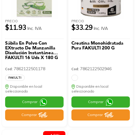
PRECIO
PRECIO
$11.93
$33.29
Inc. IVA
Inc. IVA
Sábila En Polvo Con
Creatina Monohidratada
EXtracto De Manzanilla
Pura FAKULTI 200 G
Disolución Instantánea
FAKULTI 16 Uds X 180 G
7862122501178
7862122502946
Cod:
Cod:
FAKULTI
Disponible en local
Disponible en local
seleccionado
seleccionado
Comprar
Comprar
Comprar
Comprar