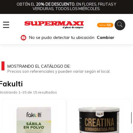
OBTÉN EL
20% DE DESCUENTO.
EN FLORES, FRUTAS Y
VERDURAS, TODOS LOS MIÉRCOLES.
☰
No se pudo detectar tu ubicación
Cambiar
MOSTRANDO EL CATÁLOGO DE:
Precios son referenciales y pueden variar según el local.
Fakulti
Mostrando 1–15 de 15 resultados
Ver categorías