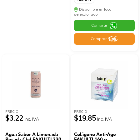
FAKULTI
Disponible en local
seleccionado
Comprar
Comprar
PRECIO
PRECIO
$3.22
$19.85
Inc. IVA
Inc. IVA
Agua Sabor A Limonada
Colágeno Anti-Age
Rosada Cbd FAKULTI 330
FAKULTI 160 g