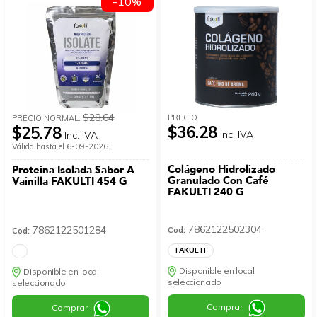
-10%
$28.64
PRECIO
PRECIO NORMAL:
$36.28
$25.78
Inc. IVA
Inc. IVA
Válida hasta el 6-09-2026.
Colágeno Hidrolizado
Proteína Isolada Sabor A
Granulado Con Café
Vainilla FAKULTI 454 G
FAKULTI 240 G
7862122502304
7862122501284
Cod:
Cod:
FAKULTI
Disponible en local
Disponible en local
seleccionado
seleccionado
Comprar
Comprar