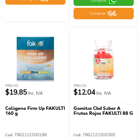
Comprar
Comprar
PRECIO
PRECIO
$19.85
$12.04
Inc. IVA
Inc. IVA
Colágeno Firm Up FAKULTI
Gomitas Cbd Sabor A
160 g
Frutos Rojos FAKULTI 88 G
7862122500188
7862122502069
Cod:
Cod: