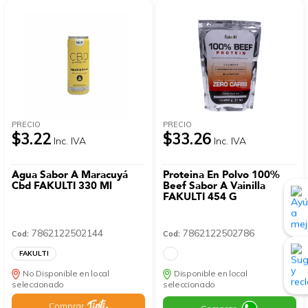
PRECIO
PRECIO
$3.22
$33.26
Inc. IVA
Inc. IVA
Agua Sabor A Maracuyá
Proteina En Polvo 100%
Cbd FAKULTI 330 Ml
Beef Sabor A Vainilla
FAKULTI 454 G
7862122502144
7862122502786
Cod:
Cod:
FAKULTI
No Disponible en local
Disponible en local
seleccionado
seleccionado
Comprar