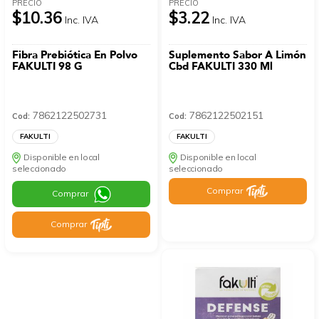
PRECIO
PRECIO
$10.36
$3.22
Inc. IVA
Inc. IVA
Fibra Prebiótica En Polvo
Suplemento Sabor A Limón
FAKULTI 98 G
Cbd FAKULTI 330 Ml
7862122502731
7862122502151
Cod:
Cod:
FAKULTI
FAKULTI
Disponible en local
Disponible en local
seleccionado
seleccionado
Comprar
Comprar
Comprar