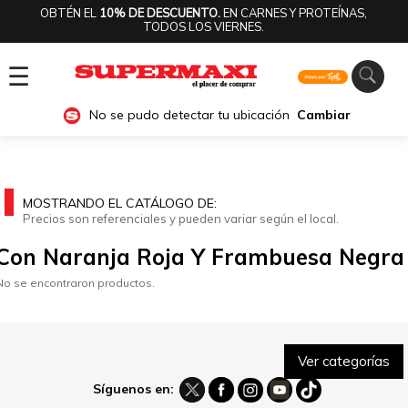
OBTÉN EL
10% DE DESCUENTO.
EN CARNES Y PROTEÍNAS,
TODOS LOS VIERNES.
☰
No se pudo detectar tu ubicación
Cambiar
MOSTRANDO EL CATÁLOGO DE:
Precios son referenciales y pueden variar según el local.
Con Naranja Roja Y Frambuesa Negra
No se encontraron productos.
Ver categorías
Síguenos en: