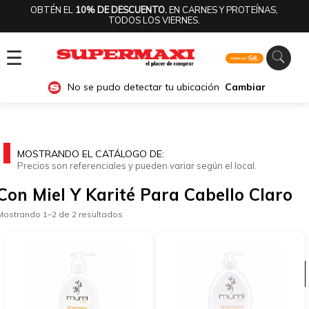
OBTÉN EL
10% DE DESCUENTO.
EN CARNES Y PROTEÍNAS,
TODOS LOS VIERNES.
☰
No se pudo detectar tu ubicación
Cambiar
MOSTRANDO EL CATÁLOGO DE:
Precios son referenciales y pueden variar según el local.
Con Miel Y Karité Para Cabello Claro
Mostrando 1–2 de 2 resultados
Ver categorías