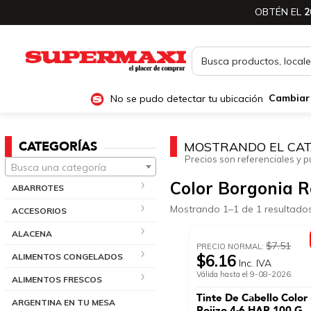
OBTÉN EL
2
No se pudo detectar tu ubicación
Cambiar
CATEGORÍAS
MOSTRANDO EL CAT
Precios son referenciales y p
Busca una categoría
Color Borgonia R
ABARROTES
Mostrando 1–1 de 1 resultado
ACCESORIOS
ALACENA
$7.51
PRECIO NORMAL:
ALIMENTOS CONGELADOS
$6.16
Inc. IVA
Válida hasta el 9-08-2026.
ALIMENTOS FRESCOS
Tinte De Cabello Color
ARGENTINA EN TU MESA
Rojizo 4-6 HAR 100 G