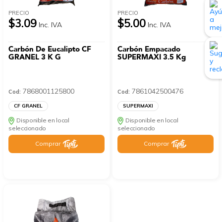
PRECIO
PRECIO
$3.09
$5.00
Inc. IVA
Inc. IVA
Carbón De Eucalipto CF
Carbón Empacado
GRANEL 3 K G
SUPERMAXI 3.5 Kg
7868001125800
7861042500476
Cod:
Cod:
CF GRANEL
SUPERMAXI
Disponible en local
Disponible en local
seleccionado
seleccionado
Comprar
Comprar