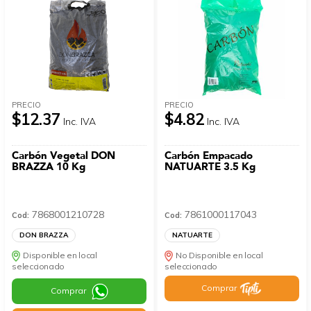
PRECIO
PRECIO
$12.37
$4.82
Inc. IVA
Inc. IVA
Carbón Vegetal DON
Carbón Empacado
BRAZZA 10 Kg
NATUARTE 3.5 Kg
7868001210728
7861000117043
Cod:
Cod:
DON BRAZZA
NATUARTE
Disponible en local
No Disponible en local
seleccionado
seleccionado
Comprar
Comprar