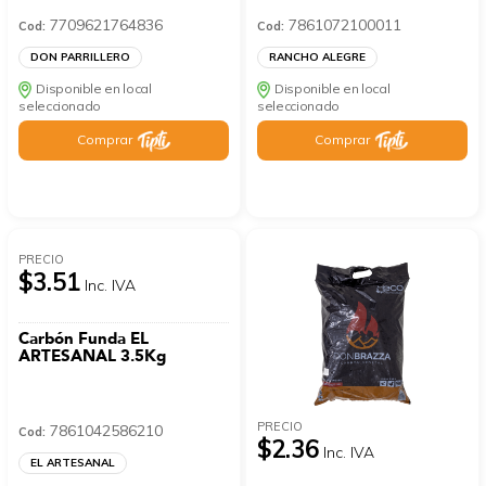
7709621764836
7861072100011
Cod:
Cod:
DON PARRILLERO
RANCHO ALEGRE
Disponible en local
Disponible en local
seleccionado
seleccionado
Comprar
Comprar
PRECIO
$3.51
Inc. IVA
Carbón Funda EL
ARTESANAL 3.5Kg
PRECIO
7861042586210
Cod:
$2.36
Inc. IVA
EL ARTESANAL