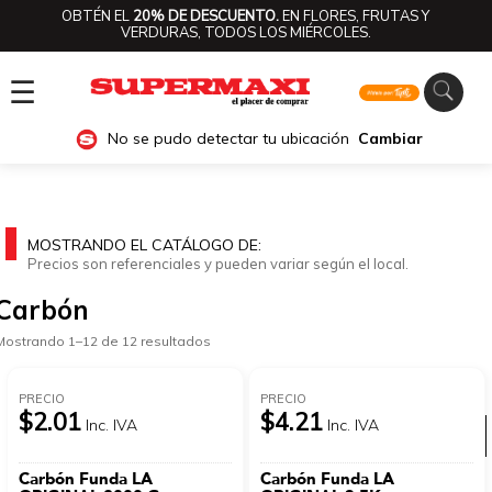
OBTÉN EL
20% DE DESCUENTO.
EN FLORES, FRUTAS Y
VERDURAS, TODOS LOS MIÉRCOLES.
☰
No se pudo detectar tu ubicación
Cambiar
MOSTRANDO EL CATÁLOGO DE:
Precios son referenciales y pueden variar según el local.
Carbón
Mostrando 1–12 de 12 resultados
PRECIO
PRECIO
$2.01
$4.21
Inc. IVA
Inc. IVA
Ver categorías
Carbón Funda LA
Carbón Funda LA