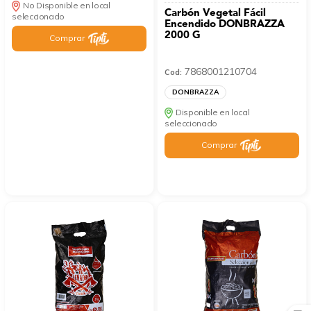
No Disponible en local
Carbón Vegetal Fácil
seleccionado
Encendido DONBRAZZA
2000 G
Comprar
7868001210704
Cod:
DONBRAZZA
Disponible en local
seleccionado
Comprar