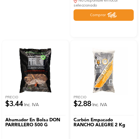
No Disponible en local
seleccionado
Comprar
PRECIO
PRECIO
$3.44
$2.88
Inc. IVA
Inc. IVA
Ahumador En Bolsa DON
Carbón Empacado
PARRILLERO 500 G
RANCHO ALEGRE 2 Kg