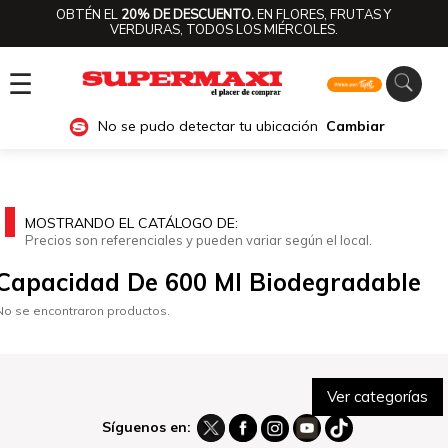
OBTÉN EL
20% DE DESCUENTO.
EN FLORES, FRUTAS Y
VERDURAS, TODOS LOS MIÉRCOLES.
☰
No se pudo detectar tu ubicación
Cambiar
MOSTRANDO EL CATÁLOGO DE:
Precios son referenciales y pueden variar según el local.
Capacidad De 600 Ml Biodegradable
No se encontraron productos.
Ver categorías
Síguenos en: