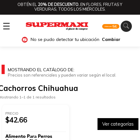
OBTÉN EL
20% DE DESCUENTO.
EN FLORES, FRUTAS Y
VERDURAS, TODOS LOS MIÉRCOLES.
☰
No se pudo detectar tu ubicación
Cambiar
MOSTRANDO EL CATÁLOGO DE:
Precios son referenciales y pueden variar según el local.
Cachorros Chihuahua
Mostrando 1–1 de 1 resultados
PRECIO
$42.66
Ver categorías
Alimento Para Perros