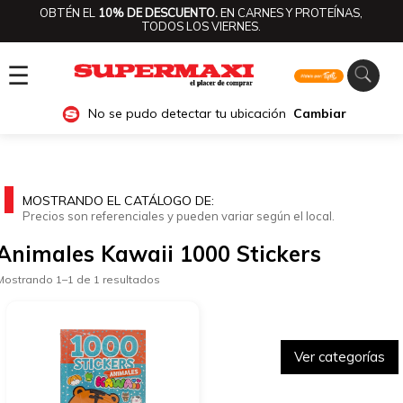
OBTÉN EL
10% DE DESCUENTO.
EN CARNES Y PROTEÍNAS,
TODOS LOS VIERNES.
☰
No se pudo detectar tu ubicación
Cambiar
MOSTRANDO EL CATÁLOGO DE:
Precios son referenciales y pueden variar según el local.
Animales Kawaii 1000 Stickers
Mostrando 1–1 de 1 resultados
Ver categorías