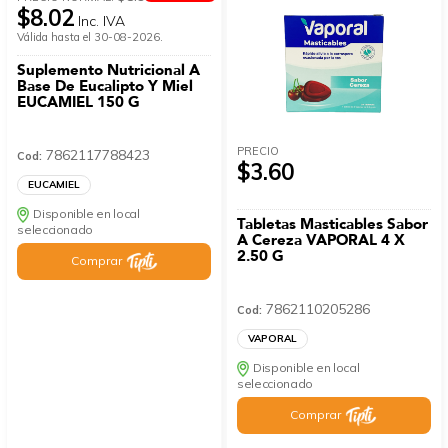
$8.02
Inc. IVA
Válida hasta el 30-08-2026.
Suplemento Nutricional A
Base De Eucalipto Y Miel
EUCAMIEL 150 G
PRECIO
7862117788423
Cod:
$3.60
EUCAMIEL
Disponible en local
Tabletas Masticables Sabor
seleccionado
A Cereza VAPORAL 4 X
2.50 G
Comprar
7862110205286
Cod:
VAPORAL
Disponible en local
seleccionado
Comprar