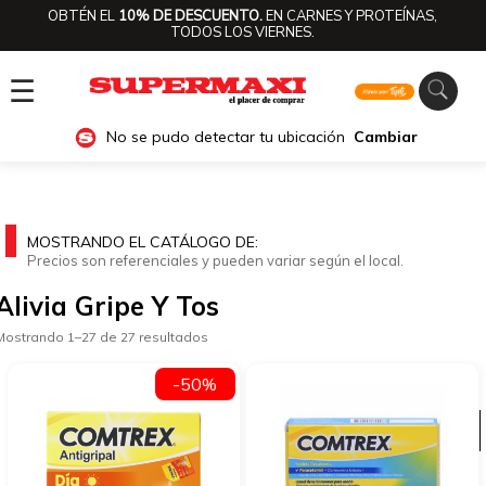
OBTÉN EL
10% DE DESCUENTO.
EN CARNES Y PROTEÍNAS,
TODOS LOS VIERNES.
☰
No se pudo detectar tu ubicación
Cambiar
MOSTRANDO EL CATÁLOGO DE:
Precios son referenciales y pueden variar según el local.
Alivia Gripe Y Tos
Mostrando 1–27 de 27 resultados
-50%
Ver categorías