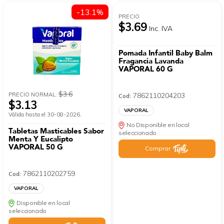
-13.1%
PRECIO
$3.69
Inc. IVA
Pomada Infantil Baby Balm
Fragancia Lavanda
VAPORAL 60 G
$3.6
PRECIO NORMAL:
7862110204203
Cod:
$3.13
VAPORAL
Válida hasta el 30-08-2026.
No Disponible en local
Tabletas Masticables Sabor
seleccionado
Menta Y Eucalipto
VAPORAL 50 G
Comprar
7862110202759
Cod:
VAPORAL
Disponible en local
seleccionado