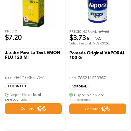
$4.29
PRECIO
PRECIO NORMAL:
$7.20
$3.73
Inc. IVA
Válida hasta el 7-09-2026.
Jarabe Para La Tos LEMON
Pomada Original VAPORAL
FLU 120 Ml
100 G
7862103554797
7862110203671
Cod:
Cod:
LEMON FLU
VAPORAL
Disponible en local
Disponible en local
seleccionado
seleccionado
Comprar
Comprar