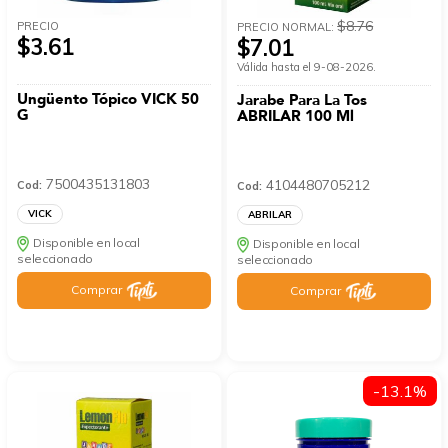
$8.76
PRECIO
PRECIO NORMAL:
$3.61
$7.01
Válida hasta el 9-08-2026.
Ungüento Tópico VICK 50
Jarabe Para La Tos
G
ABRILAR 100 Ml
7500435131803
4104480705212
Cod:
Cod:
VICK
ABRILAR
Disponible en local
Disponible en local
seleccionado
seleccionado
Comprar
Comprar
-13.1%