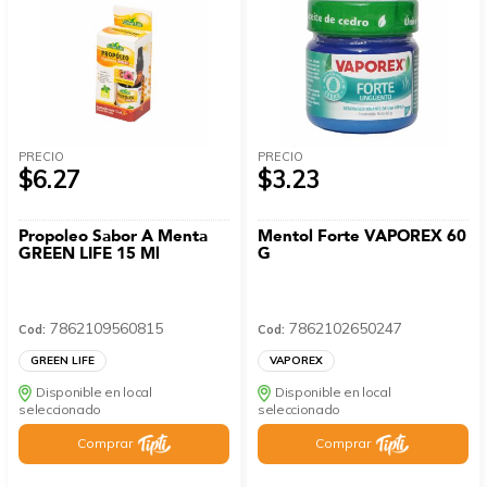
PRECIO
PRECIO
$6.27
$3.23
Propoleo Sabor A Menta
Mentol Forte VAPOREX 60
GREEN LIFE 15 Ml
G
7862109560815
7862102650247
Cod:
Cod:
GREEN LIFE
VAPOREX
Disponible en local
Disponible en local
seleccionado
seleccionado
Comprar
Comprar