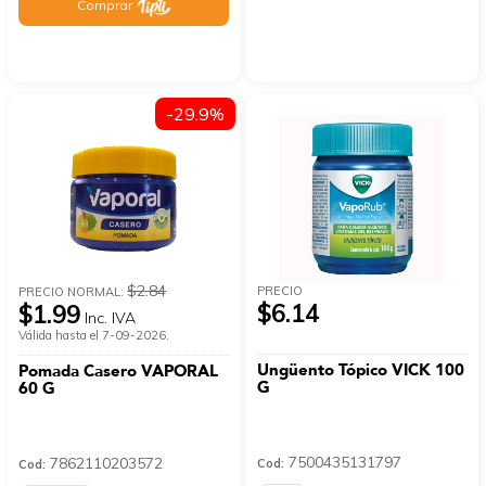
Comprar
-29.9%
$2.84
PRECIO
PRECIO NORMAL:
$6.14
$1.99
Inc. IVA
Válida hasta el 7-09-2026.
Ungüento Tópico VICK 100
Pomada Casero VAPORAL
G
60 G
7500435131797
7862110203572
Cod:
Cod: