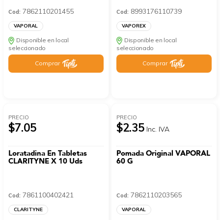
7862110201455
8993176110739
Cod:
Cod:
VAPORAL
VAPOREX
Disponible en local
Disponible en local
seleccionado
seleccionado
Comprar
Comprar
PRECIO
PRECIO
$7.05
$2.35
Inc. IVA
Loratadina En Tabletas
Pomada Original VAPORAL
CLARITYNE X 10 Uds
60 G
7861100402421
7862110203565
Cod:
Cod:
CLARITYNE
VAPORAL