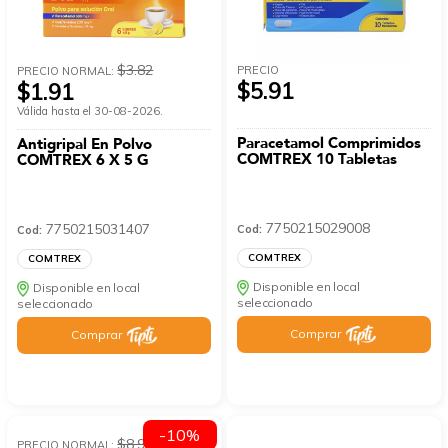
$3.82
PRECIO
PRECIO NORMAL:
$5.91
$1.91
Válida hasta el 30-08-2026.
Paracetamol Comprimidos
Antigripal En Polvo
COMTREX 10 Tabletas
COMTREX 6 X 5 G
7750215029008
7750215031407
Cod:
Cod:
COMTREX
COMTREX
Disponible en local
Disponible en local
seleccionado
seleccionado
Comprar
Comprar
-10%
$8.91
PRECIO NORMAL: