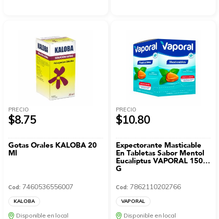
PRECIO
PRECIO
$8.75
$10.80
Gotas Orales KALOBA 20
Expectorante Masticable
Ml
En Tabletas Sabor Mentol
Eucaliptus VAPORAL 150
G
7460536556007
7862110202766
Cod:
Cod:
KALOBA
VAPORAL
Disponible en local
Disponible en local