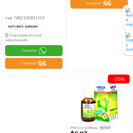
Comprar
7862105831353
Cod:
NATURE'S GARDEN
Disponible en local
seleccionado
Comprar
Comprar
-30%
$8.67
PRECIO NORMAL: