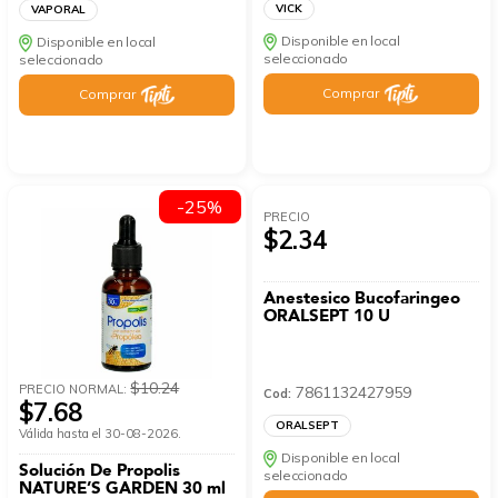
VICK
VAPORAL
Disponible en local
Disponible en local
seleccionado
seleccionado
Comprar
Comprar
-25%
PRECIO
$2.34
Anestesico Bucofaringeo
ORALSEPT 10 U
$10.24
PRECIO NORMAL:
7861132427959
Cod:
$7.68
ORALSEPT
Válida hasta el 30-08-2026.
Disponible en local
Solución De Propolis
seleccionado
NATURE’S GARDEN 30 ml