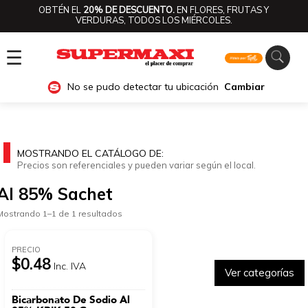
OBTÉN EL
20% DE DESCUENTO.
EN FLORES, FRUTAS Y
VERDURAS, TODOS LOS MIÉRCOLES.
☰
No se pudo detectar tu ubicación
Cambiar
MOSTRANDO EL CATÁLOGO DE:
Precios son referenciales y pueden variar según el local.
Al 85% Sachet
Mostrando 1–1 de 1 resultados
PRECIO
$0.48
Inc. IVA
Ver categorías
Bicarbonato De Sodio Al