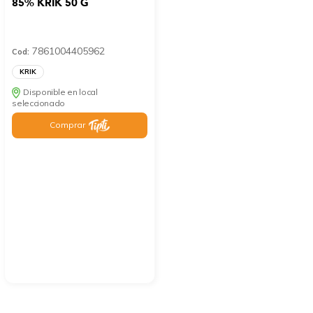
85% KRIK 50 G
7861004405962
Cod:
KRIK
Disponible en local
seleccionado
Comprar