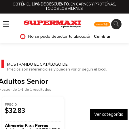
OBTÉN EL
10% DE DESCUENTO.
EN CARNES Y PROTEÍNAS,
TODOS LOS VIERNES.
☰
No se pudo detectar tu ubicación
Cambiar
MOSTRANDO EL CATÁLOGO DE:
Precios son referenciales y pueden variar según el local.
Adultos Senior
Mostrando 1–1 de 1 resultados
PRECIO
$32.83
Ver categorías
Alimento Para Perros