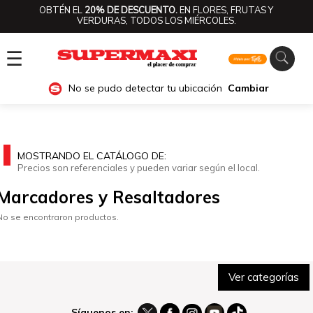
OBTÉN EL
20% DE DESCUENTO.
EN FLORES, FRUTAS Y
VERDURAS, TODOS LOS MIÉRCOLES.
☰
No se pudo detectar tu ubicación
Cambiar
MOSTRANDO EL CATÁLOGO DE:
Precios son referenciales y pueden variar según el local.
Marcadores y Resaltadores
No se encontraron productos.
Ver categorías
Síguenos en: