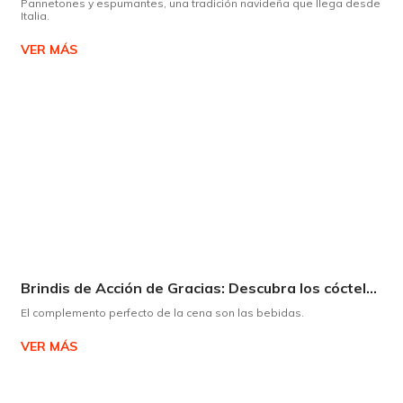
Pannetones y espumantes, una tradición navideña que llega desde
Italia.
VER MÁS
Brindis de Acción de Gracias: Descubra los cócteles y licores que complementarán su cena
El complemento perfecto de la cena son las bebidas.
VER MÁS