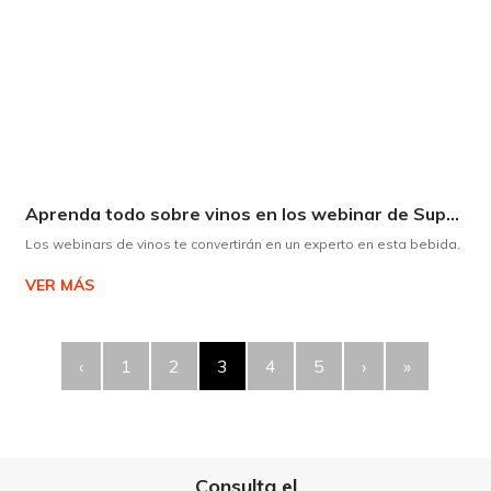
Aprenda todo sobre vinos en los webinar de Supermaxi
Los webinars de vinos te convertirán en un experto en esta bebida.
VER MÁS
‹
1
2
3
4
5
›
»
Consulta el