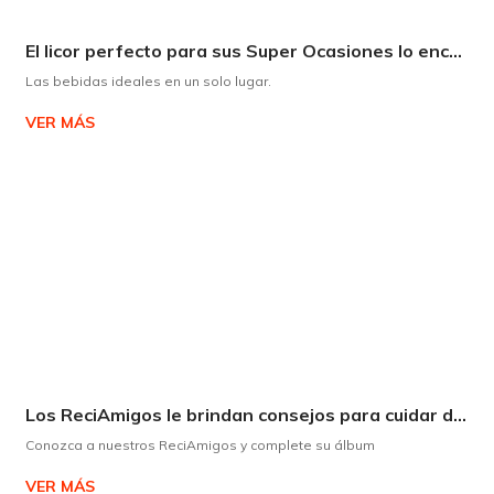
El licor perfecto para sus Super Ocasiones lo encuentra en Supermaxi
Las bebidas ideales en un solo lugar.
VER MÁS
Los ReciAmigos le brindan consejos para cuidar del medio ambiente de forma divertida.
Conozca a nuestros ReciAmigos y complete su álbum
VER MÁS