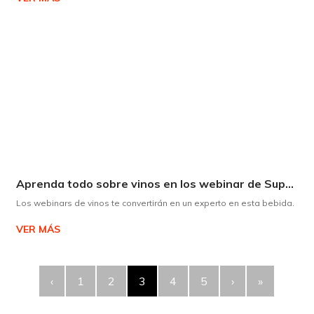
Aprenda todo sobre vinos en los webinar de Supermaxi
Los webinars de vinos te convertirán en un experto en esta bebida.
VER MÁS
‹
1
2
3
4
5
›
»