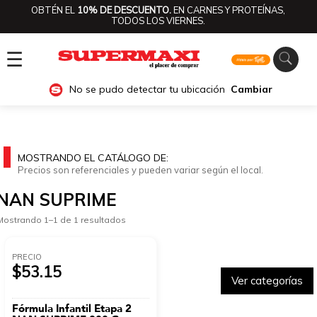
OBTÉN EL
10% DE DESCUENTO.
EN CARNES Y PROTEÍNAS,
TODOS LOS VIERNES.
☰
No se pudo detectar tu ubicación
Cambiar
MOSTRANDO EL CATÁLOGO DE:
Precios son referenciales y pueden variar según el local.
NAN SUPRIME
Mostrando 1–1 de 1 resultados
PRECIO
$53.15
Ver categorías
Fórmula Infantil Etapa 2